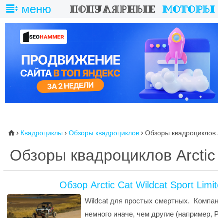
меню
Квадроциклы
Обзоры квадроциклов
Обзоры квадроциклов A
⌂



Обзоры квадроциклов Arctic
Обзор Arctic Cat Wildcat Sport Lim
Wildcat для простых смертных. Компан
немного иначе, чем другие (например, Po