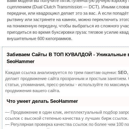
вами модели вы получите пятиступенчатую ручную коробку 
сцеплением (Dual Clutch Transmission — DCT). Иными слова
передачи, или квадроцикл делает это за вас. А если попадё
рытвину или застрянете на камнях, можно переключить этог
на пониженную передачу, чтобы выбраться из сложного учас
пригодиться во время буксировки груза: тяговое усилие ква
внушительные 600 килограммов.
Забиваем Сайты В ТОП КУВАЛДОЙ - Уникальные 
SeoHammer
Каждая ссылка анализируется по трем пакетам оценки:
SEO,
делает продвижение сайта прозрачным и простым занятием.
статьи, упоминания, пресс-релизы - используйте по максим
продвижения вашего сайта.
Что умеет делать SeoHammer
— Продвижение в один клик, интеллектуальный подбор запр
ссылок с высокой степенью качества у лучших бирж ссылок.
— Регулярная проверка качества ссылок по более чем 100 п