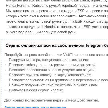
никуда не деться, но с ним очень весело кататься, играя с р
Honda Foreman Rubicon с ручкой коробкой передач, и эта м
Мы также немного прокатились на модели ESP и версии с ав
которых тоже очень легко и весело ездить. Автоматически
переключателем на правой ручке руля, а ESP находится с д
знакомы с продукцией Honda, то знаете, что с ESP можно 
рычага под большим пальцем левой руки.
Сервис онлайн-записи на собственном Telegram-б
Попробуйте сервис онлайн-записи VisitTime на основе вашего
— Разгрузит мастера, специалиста или компанию;
— Позволит гибко управлять расписанием и загрузкой;
— Разошлет оповещения о новых услугах или акциях;
— Позволит принять оплату на карту/кошелек/счет;
— Позволит записываться на групповые и персональные пос
— Поможет получить от клиента отзывы о визите к вам;
— Включает в себя сервис чаевых.
Для новых пользователей первый месяц бесплатно.
Зарегистрироваться в сервисе