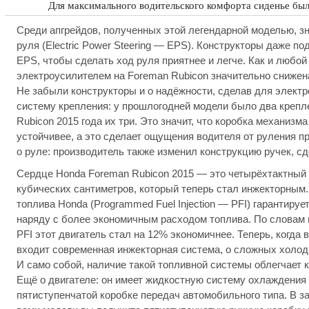
Для максимального водительского комфорта сиденье был
Среди апгрейдов, полученных этой легендарной моделью, з
руля (Electric Power Steering — EPS). Конструкторы даже п
EPS, чтобы сделать ход руля приятнее и легче. Как и любой
электроусилителем на Foreman Rubicon значительно снижена
Не забыли конструкторы и о надёжности, сделав для элект
систему крепления: у прошлогодней модели было два крепле
Rubicon 2015 года их три. Это значит, что коробка механизм
устойчивее, а это сделает ощущения водителя от руления пр
о руле: производитель также изменил конструкцию ручек, сд
Сердце Honda Foreman Rubicon 2015 — это четырёхтактный
кубических сантиметров, который теперь стал инжекторным
топлива Honda (Programmed Fuel Injection — PFI) гарантиру
наряду с более экономичным расходом топлива. По словам 
PFI этот двигатель стал на 12% экономичнее. Теперь, когда
входит современная инжекторная система, о сложных холод
И само собой, наличие такой топливной системы облегчает 
Ещё о двигателе: он имеет жидкостную систему охлаждения
пятиступенчатой коробке передач автомобильного типа. В з