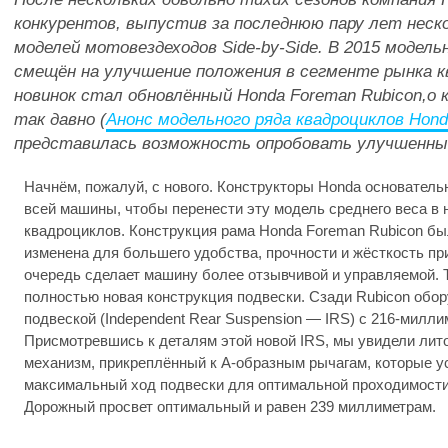
конкурентов, выпустив за последнюю пару лет неск
моделей мотовездеходов Side-by-Side. В 2015 модел
смещён на улучшение положения в сегменте рынка кв
новинок стал обновлённый Honda Foreman Rubicon,о 
так давно (
Анонс модельного ряда квадроциклов Hond
представилась возможность опробовать улучшенный
Начнём, пожалуй, с нового. Конструкторы Honda основател
всей машины, чтобы перенести эту модель среднего веса в 
квадроциклов. Конструкция рама Honda Foreman Rubicon бы
изменена для большего удобства, прочности и жёсткость при
очередь сделает машину более отзывчивой и управляемой. 
полностью новая конструкция подвески. Сзади Rubicon обо
подвеской (Independent Rear Suspension — IRS) с 216-милл
Присмотревшись к деталям этой новой IRS, мы увидели ли
механизм, прикреплённый к A-образным рычагам, которые у
максимальный ход подвески для оптимальной проходимости
Дорожный просвет оптимальный и равен 239 миллиметрам.