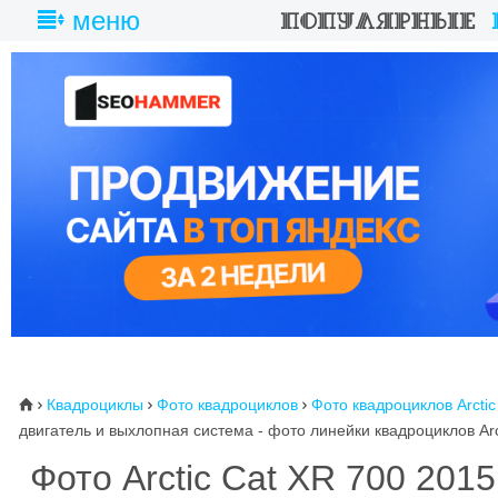
меню
Квадроциклы
Фото квадроциклов
Фото квадроциклов Arctic
⌂



двигатель и выхлопная система - фото линейки квадроциклов Arc
Фото Arctic Cat XR 700 201