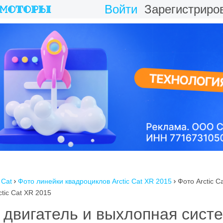
Войти
Зарегистриро
 Cat
Фото линейки квадроциклов Arctic Cat XR 2015
Фото Arctic C


tic Cat XR 2015
5 двигатель и выхлопная сис