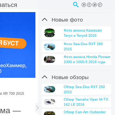
ваться

Новые фото
Фото анонса Kawasaki
Teryx и Teryx4 2016
Фото Sea-Doo RXT 260
2015
Фото анонса Honda Pioneer
1000 и 1000-5 2016 года

Новые обзоры
Обзор Sea-Doo RXT 260
2015
at XR 700 2015
Обзор Yamaha Viper M-TX
162 LE 2016

тема —
Обзор Can-Am Outlander