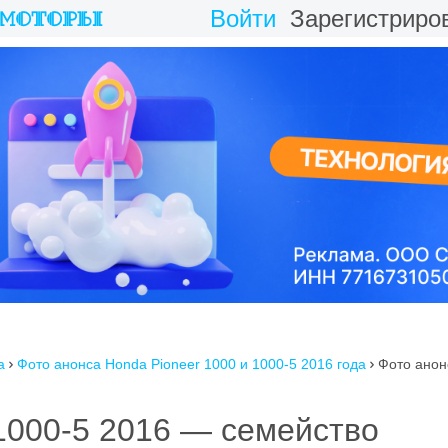
Войти
Зарегистриро
a
Фото анонса Honda Pioneer 1000 и 1000-5 2016 года
Фото анон


1000-5 2016 — семейство