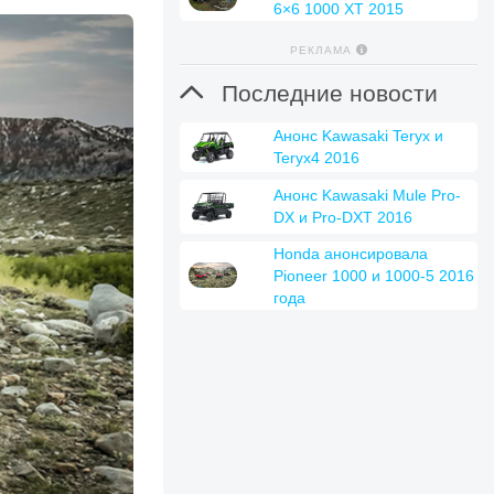
6×6 1000 XT 2015
РЕКЛАМА

Последние новости
Анонс Kawasaki Teryx и
Teryx4 2016
Анонс Kawasaki Mule Pro-
DX и Pro-DXT 2016
Honda анонсировала
Pioneer 1000 и 1000-5 2016
года