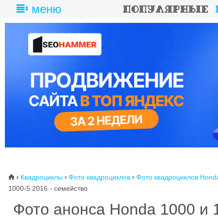
меню
Квадроциклы
Фото квадроциклов
Фото квадроциклов Hond
⌂



1000-5 2016 - семейство
Фото анонса Honda 1000 и 