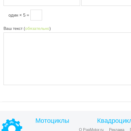
один × 5 =
Ваш текст (
обязательно
)
Мотоциклы
Квадроцик
О PopMotor.ru
Реклама