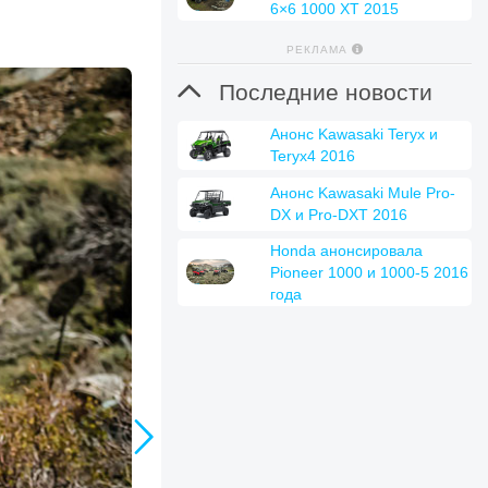
6×6 1000 XT 2015
РЕКЛАМА

Последние новости
Анонс Kawasaki Teryx и
Teryx4 2016
Анонс Kawasaki Mule Pro-
DX и Pro-DXT 2016
Honda анонсировала
Pioneer 1000 и 1000-5 2016
года
