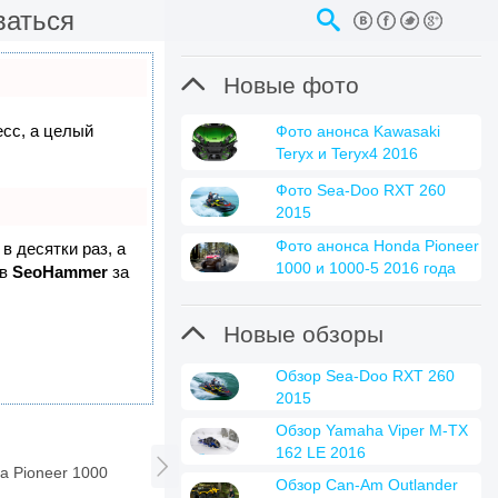
ваться

Новые фото
есс, а целый
Фото анонса Kawasaki
Teryx и Teryx4 2016
Фото Sea-Doo RXT 260
2015
Фото анонса Honda Pioneer
в десятки раз, а
1000 и 1000-5 2016 года
 в
SeoHammer
за

Новые обзоры
Обзор Sea-Doo RXT 260
2015
Обзор Yamaha Viper M-TX
162 LE 2016

a Pioneer 1000
Обзор Can-Am Outlander