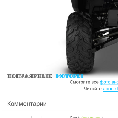
Смотрите все
фото ано
Читайте
анонс 
Комментарии
Имя (
обязательно
)