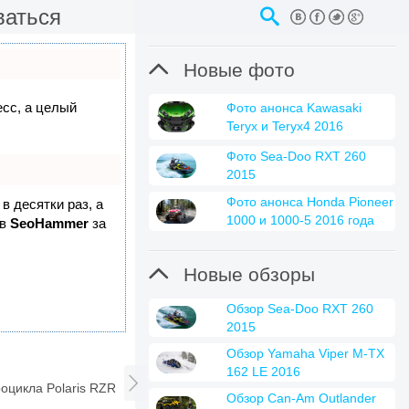
ваться

Новые фото
есс, а целый
Фото анонса Kawasaki
Teryx и Teryx4 2016
Фото Sea-Doo RXT 260
2015
Фото анонса Honda Pioneer
в десятки раз, а
1000 и 1000-5 2016 года
 в
SeoHammer
за

Новые обзоры
Обзор Sea-Doo RXT 260
2015
Обзор Yamaha Viper M-TX
162 LE 2016

оцикла Polaris RZR
Обзор Can-Am Outlander