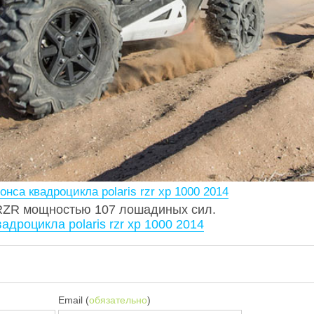
онса квадроцикла polaris rzr xp 1000 2014
 RZR мощностью 107 лошадиных сил.
адроцикла polaris rzr xp 1000 2014
Email (
обязательно
)