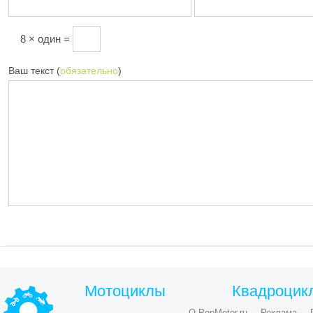
8 × один =
Ваш текст (
обязательно
)
Мотоциклы
Квадроцик
О PopMotor.ru
Реклама