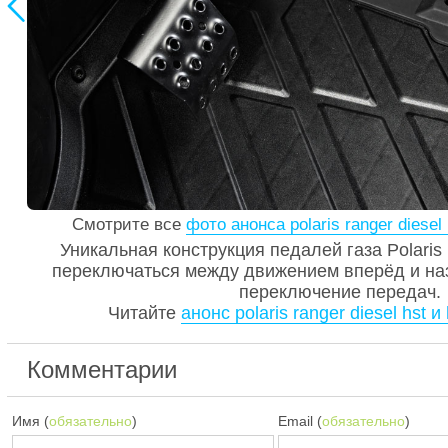

Смотрите все
фото анонса polaris ranger diesel 
Уникальная конструкция педалей газа Polari
переключаться между движением вперёд и наз
переключение передач.
Читайте
анонс polaris ranger diesel hst и
Комментарии
Имя (
обязательно
)
Email (
обязательно
)