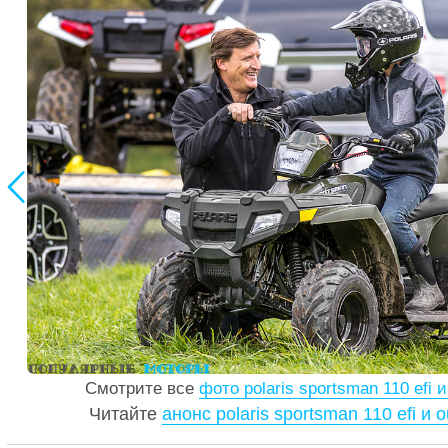

Смотрите все
фото polaris sportsman 110 efi и
Читайте
анонс polaris sportsman 110 efi и o