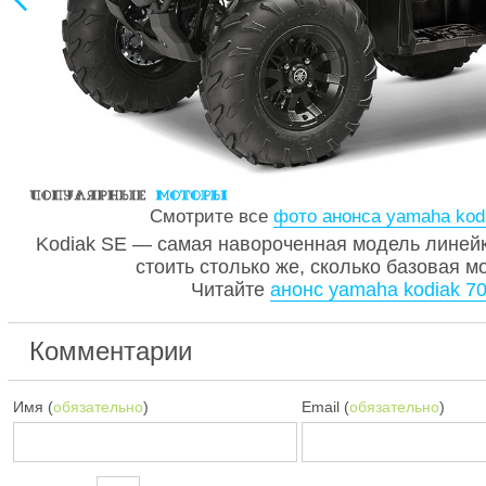
Смотрите все
фото анонса yamaha kod
Kodiak SE — самая навороченная модель линейки
стоить столько же, сколько базовая мо
Читайте
анонс yamaha kodiak 7
Комментарии
Имя (
обязательно
)
Email (
обязательно
)