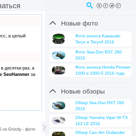
ваться

Новые фото
есс, а целый
Фото анонса Kawasaki
Teryx и Teryx4 2016
Фото Sea-Doo RXT 260
2015
Фото анонса Honda Pioneer
в десятки раз, а
1000 и 1000-5 2016 года
 в
SeoHammer
за

Новые обзоры
Обзор Sea-Doo RXT 260
2015
Обзор Yamaha Viper M-TX
162 LE 2016

 vs Grizzly - фото
Обзор Can-Am Outlander