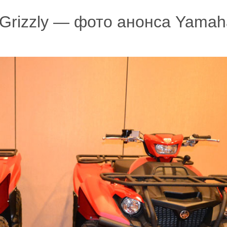
 Grizzly — фото анонса Yamah