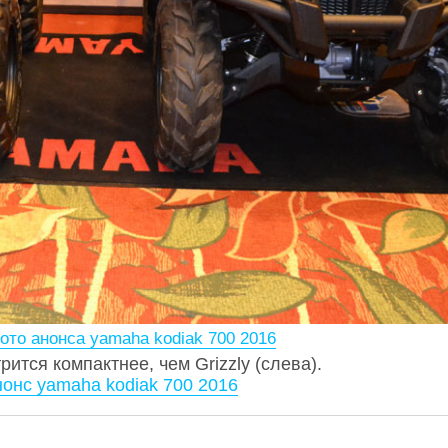
ото анонса yamaha kodiak 700 2016
рится компактнее, чем Grizzly (слева).
нонс yamaha kodiak 700 2016