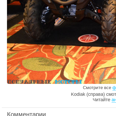
Смотрите все
ф
Kodiak (справа) смот
Читайте
а
Комментарии