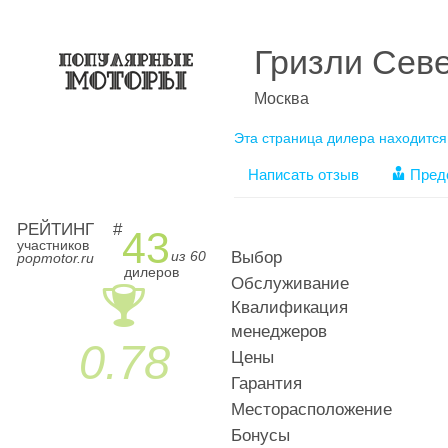
Гризли Сев
Москва
Эта страница дилера находится
Написать отзыв
Пред
РЕЙТИНГ
#
43
участников
из 60
Выбор
popmotor.ru
дилеров
Обслуживание
🏆
Квалификация
менеджеров
0.78
Цены
Гарантия
Месторасположение
Бонусы