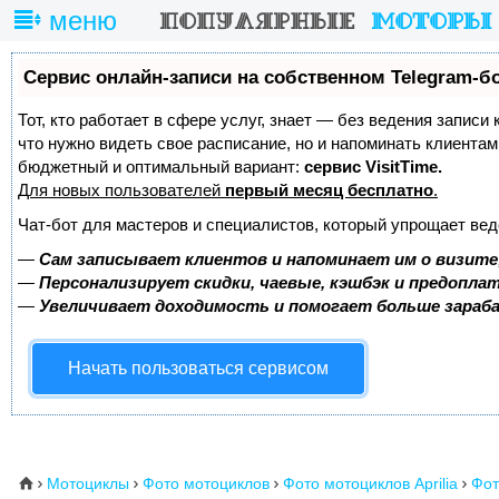
меню
Сервис онлайн-записи на собственном Telegram-б
Тот, кто работает в сфере услуг, знает — без ведения записи 
что нужно видеть свое расписание, но и напоминать клиента
бюджетный и оптимальный вариант:
сервис VisitTime.
Для новых пользователей
первый месяц бесплатно
.
Чат-бот для мастеров и специалистов, который упрощает вед
—
Сам записывает клиентов и напоминает им о визите
—
Персонализирует скидки, чаевые, кэшбэк и предопла
—
Увеличивает доходимость и помогает больше зара
Начать пользоваться сервисом
Мотоциклы
Фото мотоциклов
Фото мотоциклов Aprilia
Фот
⌂



