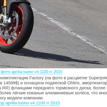
е
фото aprilia tuono v4 1100 rr 2015
комплектации Factory (на фото в расцветке Superpol
а 14599$) и оснащена подвеской Ohlins, амортизато
а RR) фланцами переднего тормозного диска, более
 более лёгкие кованые алюминиевые колёса, что иног
tory модели компании.
ор aprilia tuono v4 1100 rr 2015