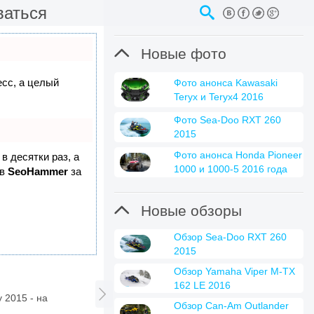
ваться

Новые фото
есс, а целый
Фото анонса Kawasaki
Teryx и Teryx4 2016
Фото Sea-Doo RXT 260
2015
Фото анонса Honda Pioneer
в десятки раз, а
1000 и 1000-5 2016 года
 в
SeoHammer
за

Новые обзоры
Обзор Sea-Doo RXT 260
2015
Обзор Yamaha Viper M-TX
162 LE 2016

y 2015 - на
Обзор Can-Am Outlander