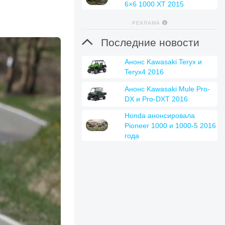
6×6 1000 XT 2015
РЕКЛАМА

Последние новости
Анонс Kawasaki Teryx и
Teryx4 2016
Анонс Kawasaki Mule Pro-
DX и Pro-DXT 2016
Honda анонсировала
Pioneer 1000 и 1000-5 2016
года