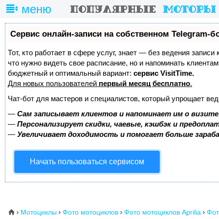
меню
Сервис онлайн-записи на собственном Telegram-б
Тот, кто работает в сфере услуг, знает — без ведения записи 
что нужно видеть свое расписание, но и напоминать клиента
бюджетный и оптимальный вариант:
сервис VisitTime.
Для новых пользователей
первый месяц бесплатно
.
Чат-бот для мастеров и специалистов, который упрощает вед
—
Сам записывает клиентов и напоминает им о визите
—
Персонализирует скидки, чаевые, кэшбэк и предопла
—
Увеличивает доходимость и помогает больше зара
Начать пользоваться сервисом
Мотоциклы
Фото мотоциклов
Фото мотоциклов Aprilia
Фот
⌂



