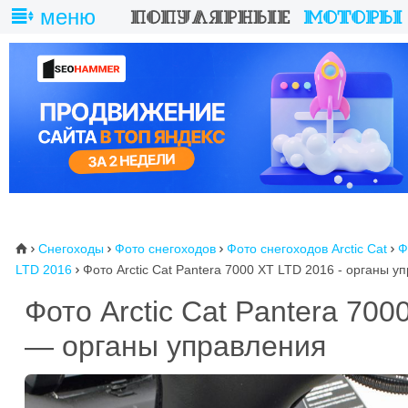
меню
Снегоходы
Фото снегоходов
Фото снегоходов Arctic Cat
Ф
⌂




LTD 2016
Фото Arctic Cat Pantera 7000 XT LTD 2016 - органы у

Фото Arctic Cat Pantera 700
— органы управления