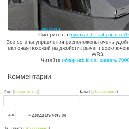
Смотрите все
фото arctic cat pantera 70
Все органы управления расположены очень удобно
включая похожий на джойстик рычаг переключен
WR3.
Читайте
обзор arctic cat pantera 7000
Комментарии
Имя (
обязательно
)
Email (
обязательно
)
4 ×
= двадцать четыре
Ваш текст (
обязательно
)