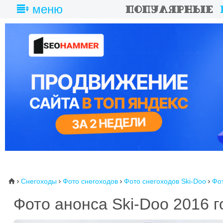
меню
Снегоходы
Фото снегоходов
Фото снегоходов Ski-Doo
Фот
⌂




Фото анонса Ski-Doo 2016 г