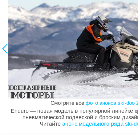

Смотрите все
фото анонса ski-doo 
Enduro — новая модель в популярной линейке к
пневматической подвеской и броским дизай
Читайте
анонс модельного ряда ski-d