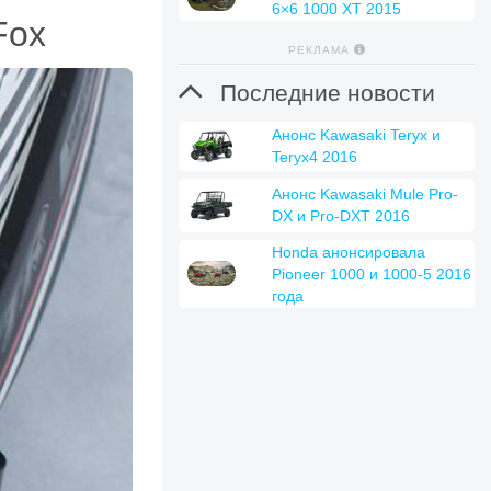
6×6 1000 XT 2015
Fox
РЕКЛАМА

Последние новости
Анонс Kawasaki Teryx и
Teryx4 2016
Анонс Kawasaki Mule Pro-
DX и Pro-DXT 2016
Honda анонсировала
Pioneer 1000 и 1000-5 2016
года