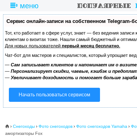
меню
Сервис онлайн-записи на собственном Telegram-б
Тот, кто работает в сфере услуг, знает — без ведения записи
клиентам о визитах тоже. Нашли самый бюджетный и оптима
Для новых пользователей
первый месяц бесплатно
.
Чат-бот для мастеров и специалистов, который упрощает вед
—
Сам записывает клиентов и напоминает им о визите
—
Персонализирует скидки, чаевые, кэшбэк и предопла
—
Увеличивает доходимость и помогает больше зара
Начать пользоваться сервисом
Снегоходы
Фото снегоходов
Фото снегоходов Yamaha
Фо
⌂




амортизаторы Fox