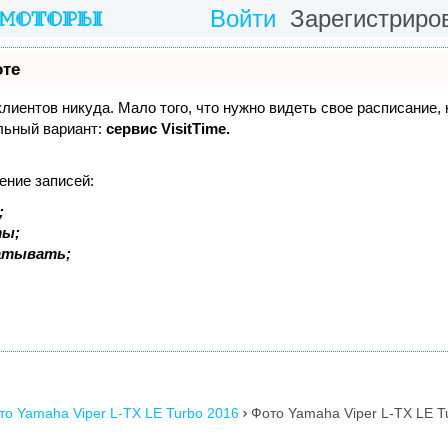
Войти
Зарегистриро
оте
 клиентов никуда. Мало того, что нужно видеть свое расписание,
льный вариант:
сервис VisitTime.
ение записей:
;
ты;
батывать;
то Yamaha Viper L-TX LE Turbo 2016
Фото Yamaha Viper L-TX LE T
