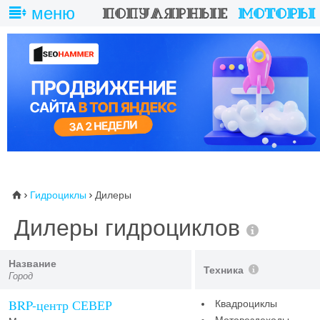
меню
Гидроциклы
Дилеры
⌂


Дилеры гидроциклов
Название
Техника
Город
BRP-центр СЕВЕР
Квадроциклы