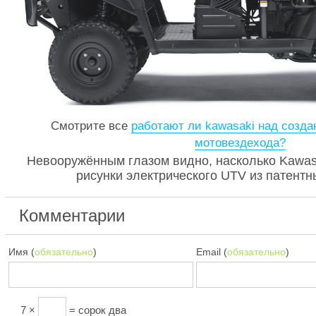
Смотрите все
работают ли kawasaki над созда
мотовездехода?
Невооружённым глазом видно, насколько Kawasa
рисунки электрического UTV из патентн
Комментарии
Имя (
обязательно
)
Email (
обязательно
)
7 ×
= сорок два