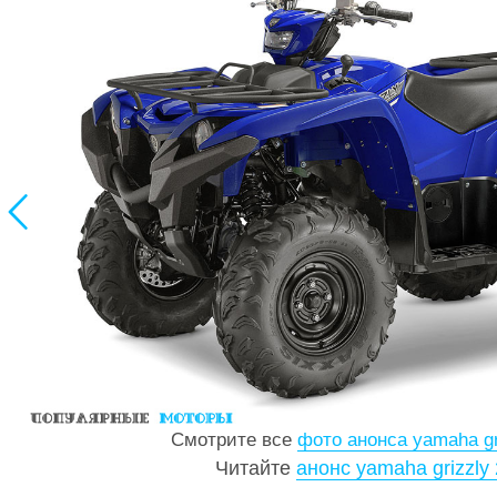

Смотрите все
фото анонса yamaha gr
Читайте
анонс yamaha grizzly