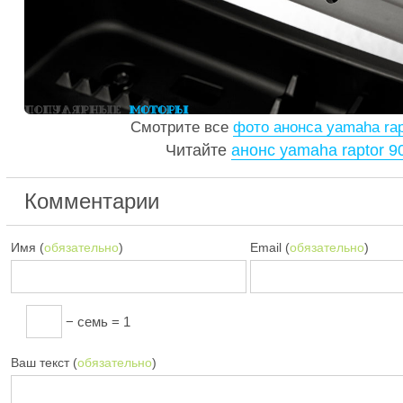
Смотрите все
фото анонса yamaha rap
Читайте
анонс yamaha raptor 9
Комментарии
Имя (
обязательно
)
Email (
обязательно
)
− семь = 1
Ваш текст (
обязательно
)