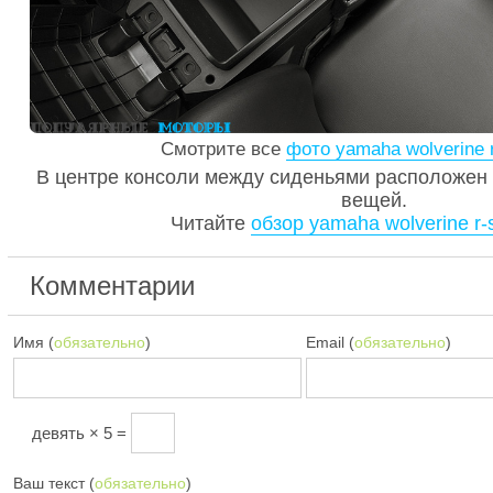
Смотрите все
фото yamaha wolverine 
В центре консоли между сиденьями расположен
вещей.
Читайте
обзор yamaha wolverine r-
Комментарии
Имя (
обязательно
)
Email (
обязательно
)
девять × 5 =
Ваш текст (
обязательно
)