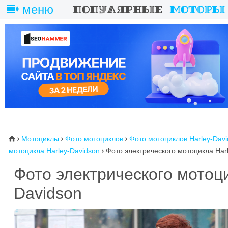
меню
Мотоциклы
Фото мотоциклов
Фото мотоциклов Harley-Dav
⌂



мотоцикла Harley-Davidson
Фото электрического мотоцикла Har

Фото электрического мотоци
Davidson