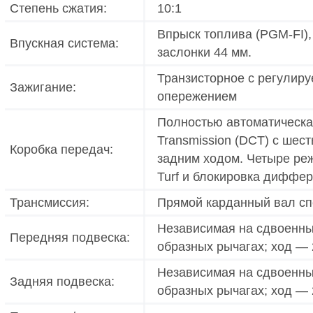
Степень сжатия:
10:1
Впрыск топлива (PGM-FI),
Впускная система:
заслонки 44 мм.
Транзисторное с регулир
Зажигание:
опережением
Полностью автоматическая
Transmission (DCT) с шес
Коробка передач:
задним ходом. Четыре ре
Turf и блокировка диффе
Трансмиссия:
Прямой карданный вал сп
Независимая на сдвоенны
Передняя подвеска:
образных рычагах; ход — 
Независимая на сдвоенны
Задняя подвеска:
образных рычагах; ход — 