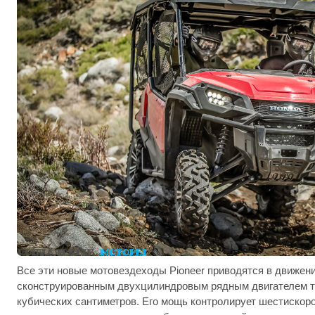
Все эти новые мотовездеходы Pioneer приводятся в движен
сконструированным двухцилиндровым рядным двигателем т
кубических сантиметров. Его мощь контролирует шестискор